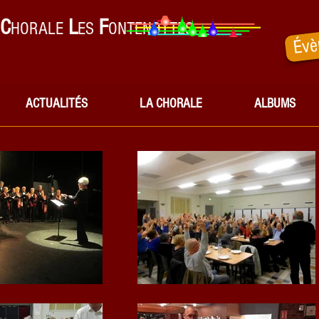
C
L
F
HORALE
ES
ONTENOTTES
Évè
ACTUALITÉS
LA CHORALE
ALBUMS