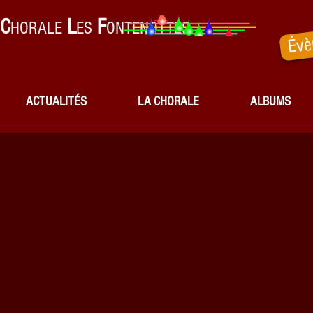
C
L
F
HORALE
ES
ONTENOTTES
Évè
ACTUALITÉS
LA CHORALE
ALBUMS